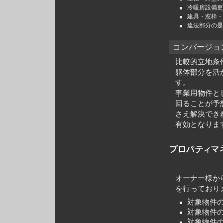
冷暖房設備更
建具・窓枠・
違法部分の是
コンバージョ
比較的立地条
躯体部分を活
す。
事業用物件と
回ることが予
さえ解決でき
有効となりま
オーナー様か
を行っており
対象物件
対象物件
対象物件